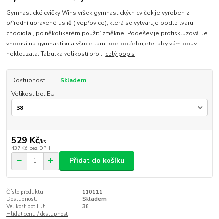
Gymnastické cvičky Wins vršek gymnastických cviček je vyroben z
přírodní upravené usně ( vepřovice), která se vytvaruje podle tvaru
chodidla , po několikerém použití změkne. Podešev je protiskluzová. Je
vhodná na gymnastiku a všude tam, kde potřebujete, aby vám obuv
neklouzala. Tabulka velikostí pro...
celý popis
Dostupnost
Skladem
Velikost bot EU
529 Kč
/
ks
437 Kč
bez DPH
Přidat do košíku
Číslo produktu:
110111
Dostupnost:
Skladem
Velikost bot EU:
38
Hlídat cenu / dostupnost