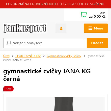
POZOR ZMĚNA PROVOZNÍ DOBY DO 17,00 A SOBOTY ZAVŘENO.
0
ks
za
0,00 Kč
Menu
Hledat
Úvod
SPORTOVNÍ OBUV
Gymnastické cvičky, špičky
gymnastické
cvičky JANA KG černá
gymnastické cvičky JANA KG
černá
Akce