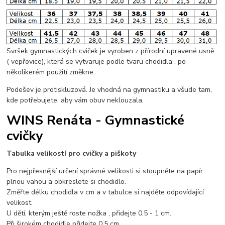
Svršek gymnastických cviček je vyroben z přírodní upravené usně
( vepřovice), která se vytvaruje podle tvaru chodidla , po
několikerém použití změkne.
Podešev je protiskluzová. Je vhodná na gymnastiku a všude tam,
kde potřebujete, aby vám obuv neklouzala.
WINS Renáta - Gymnastické
cvičky
Tabulka velikostí pro cvičky a piškoty
Pro nejpřesnější určení správné velikosti si stoupněte na papír
plnou vahou a obkreslete si chodidlo.
Změřte délku chodidla v cm a v tabulce si najděte odpovídající
velikost.
U dětí, kterým ještě roste nožka , přidejte 0,5 - 1 cm.
Při širokém chodidle přidejte 0,5 cm.