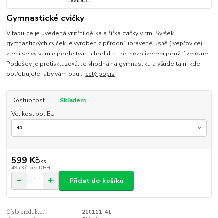
Gymnastické cvičky
V tabulce je uvedená vnitřní délka a šířka cvičky v cm. Svršek
gymnastických cviček je vyroben z přírodní upravené usně ( vepřovice),
která se vytvaruje podle tvaru chodidla , po několikerém použití změkne.
Podešev je protiskluzová. Je vhodná na gymnastiku a všude tam, kde
potřebujete, aby vám obu...
celý popis
Dostupnost
Skladem
Velikost bot EU
599 Kč
/
ks
495 Kč
bez DPH
Přidat do košíku
Číslo produktu:
210111-41