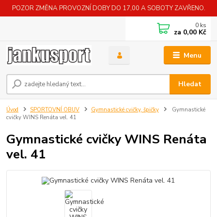
POZOR ZMĚNA PROVOZNÍ DOBY DO 17,00 A SOBOTY ZAVŘENO.
0
ks
za
0,00 Kč
Menu
Hledat
Úvod
SPORTOVNÍ OBUV
Gymnastické cvičky, špičky
Gymnastické
cvičky WINS Renáta vel. 41
Gymnastické cvičky WINS Renáta
vel. 41