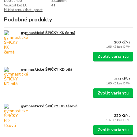
Dostupnost:
Skladem
Velikost bot EU:
41
Hlídat cenu / dostupnost
Podobné produkty
gymnastické ŠPIČKY KK černá
200 Kč
/
ks
165 Kč
bez DPH
Zvolit variantu
gymnastické ŠPIČKY KD bílá
200 Kč
/
ks
165 Kč
bez DPH
Zvolit variantu
gymnastické ŠPIČKY BD tělová
220 Kč
/
ks
182 Kč
bez DPH
Zvolit variantu