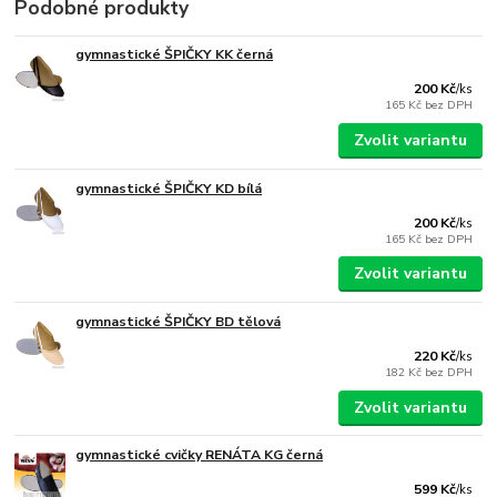
Podobné produkty
gymnastické ŠPIČKY KK černá
200 Kč
/
ks
165 Kč
bez DPH
Zvolit variantu
gymnastické ŠPIČKY KD bílá
200 Kč
/
ks
165 Kč
bez DPH
Zvolit variantu
gymnastické ŠPIČKY BD tělová
220 Kč
/
ks
182 Kč
bez DPH
Zvolit variantu
gymnastické cvičky RENÁTA KG černá
599 Kč
/
ks