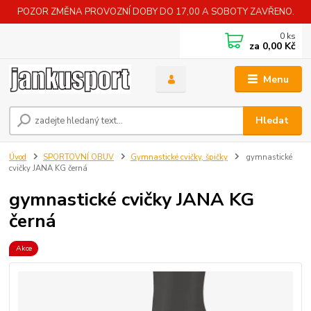
POZOR ZMĚNA PROVOZNÍ DOBY DO 17,00 A SOBOTY ZAVŘENO.
0
ks
za
0,00 Kč
Menu
Hledat
Úvod
SPORTOVNÍ OBUV
Gymnastické cvičky, špičky
gymnastické
cvičky JANA KG černá
gymnastické cvičky JANA KG
černá
Akce