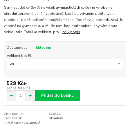
Gymnastické cvičky Wins vršek gymnastických cviček je vyroben z
přírodní upravené usně ( vepřovice), která se vytvaruje podle tvaru
chodidla , po několikerém použití změkne. Podešev je protiskluzová. Je
vhodná na gymnastiku a všude tam, kde potřebujete, aby vám obuv
neklouzala. Tabulka velikostí pro...
celý popis
Dostupnost
Skladem
Velikost bot EU
529 Kč
/
ks
437 Kč
bez DPH
Přidat do košíku
Číslo produktu:
110111
Dostupnost:
Skladem
Hlídat cenu / dostupnost