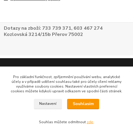
Dotazy na zboží: 733 739 371, 603 467 274
Kozlovská 3214/15b Přerov 75002
Pro základní funkčnost, zpříjemnění používání webu, analytické
účely a v případě udělení souhlasu také pro účely cílení reklamy
využíváme soubory cookies. Nastavení vlastních preferencí
cookies můžete kdykoli upravit odkazem ve spodní části stránek.
Souhlasím
Nastavení
Souhlas můžete odmítnout
zde
.
Vytvořeno na
Eshop-rychle.cz