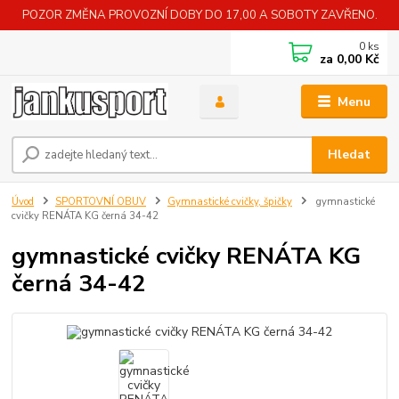
POZOR ZMĚNA PROVOZNÍ DOBY DO 17,00 A SOBOTY ZAVŘENO.
0
ks
za
0,00 Kč
Menu
Hledat
Úvod
SPORTOVNÍ OBUV
Gymnastické cvičky, špičky
gymnastické
cvičky RENÁTA KG černá 34-42
gymnastické cvičky RENÁTA KG
černá 34-42