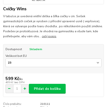
Cvičky Wins
V tabulce je uvedená vnitřní délka a šířka cvičky v cm. Svršek
gymnastických cviček je vyroben z přírodní upravené usně ( vepřovice),
která se vytvaruje podle tvaru chodidla , po několikerém použití změkne.
Podešev je protiskluzová. Je vhodná na gymnastiku a všude tam, kde
potřebujete, aby vám obu...
celý popis
Dostupnost
Skladem
Velikost bot EU
599 Kč
/
ks
495 Kč
bez DPH
Přidat do košíku
Číslo produktu:
210111