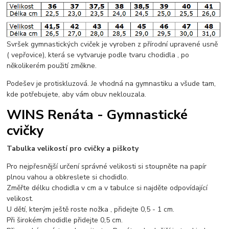
Svršek gymnastických cviček je vyroben z přírodní upravené usně
( vepřovice), která se vytvaruje podle tvaru chodidla , po
několikerém použití změkne.
Podešev je protiskluzová. Je vhodná na gymnastiku a všude tam,
kde potřebujete, aby vám obuv neklouzala.
WINS Renáta - Gymnastické
cvičky
Tabulka velikostí pro cvičky a piškoty
Pro nejpřesnější určení správné velikosti si stoupněte na papír
plnou vahou a obkreslete si chodidlo.
Změřte délku chodidla v cm a v tabulce si najděte odpovídající
velikost.
U dětí, kterým ještě roste nožka , přidejte 0,5 - 1 cm.
Při širokém chodidle přidejte 0,5 cm.