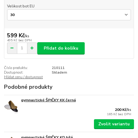
Velikost bot EU
599 Kč
/
ks
495 Kč
bez DPH
Přidat do košíku
Číslo produktu:
210111
Dostupnost:
Skladem
Hlídat cenu / dostupnost
Podobné produkty
gymnastické ŠPIČKY KK černá
200 Kč
/
ks
165 Kč
bez DPH
Zvolit variantu
gymnastické ŠPIČKY KD bílá