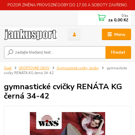
POZOR ZMĚNA PROVOZNÍ DOBY DO 17,00 A SOBOTY ZAVŘENO.
0
ks
za
0,00 Kč
Menu
Hledat
Úvod
SPORTOVNÍ OBUV
Gymnastické cvičky, špičky
gymnastické
cvičky RENÁTA KG černá 34-42
gymnastické cvičky RENÁTA KG
černá 34-42