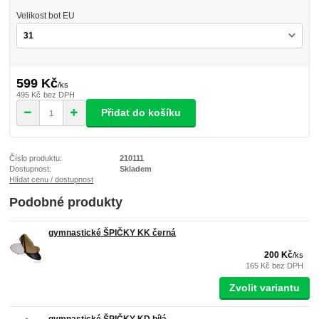
Velikost bot EU
599 Kč
/
ks
495 Kč
bez DPH
Přidat do košíku
Číslo produktu:
210111
Dostupnost:
Skladem
Hlídat cenu / dostupnost
Podobné produkty
gymnastické ŠPIČKY KK černá
200 Kč
/
ks
165 Kč
bez DPH
Zvolit variantu
gymnastické ŠPIČKY KD bílá