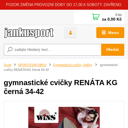
POZOR ZMĚNA PROVOZNÍ DOBY DO 17,00 A SOBOTY ZAVŘENO.
0
ks
za
0,00 Kč
Menu
Hledat
Úvod
SPORTOVNÍ OBUV
Gymnastické cvičky, špičky
gymnastické
cvičky RENÁTA KG černá 34-42
gymnastické cvičky RENÁTA KG
černá 34-42